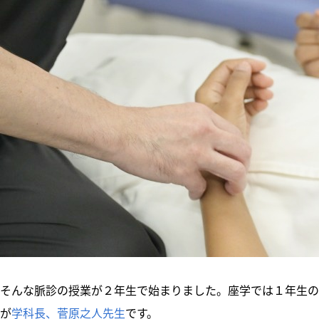
そんな脈診の授業が２年生で始まりました。座学では１年生の
が
学科長、菅原之人先生
です。