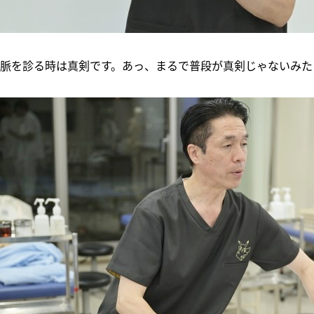
脈を診る時は真剣です。あっ、まるで普段が真剣じゃないみた