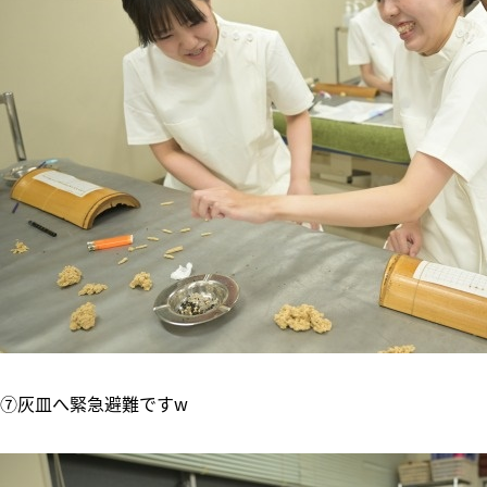
⑦灰皿へ緊急避難ですw