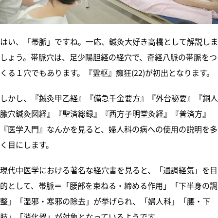
はい、「帯脈」ですね。一応、鍼灸大好き高橋として解説しま
しょう。帯脈穴は、足少陽胆経の経穴で、奇経八脈の帯脈をつ
くる１穴でもあります。『霊枢』癲狂(22)が初出となります。
しかし、『鍼灸甲乙経』『備急千金要方』『外台秘要』『銅人
腧穴鍼灸図経』『聖済総録』『西方子明堂灸経』『普済方』
『医学入門』なんかを見ると、婦人科の病への使用の説明を多
く目にします。
現代中医学における著名な経穴書を見ると、「通調経気」を目
的として、帯脈＝「腰部を束ねる・締める作用」「下半身の調
整」「湿邪・寒邪の除去」が挙げられ、「婦人科」「腰・下
肢」「消化器」が対象となっているようです。