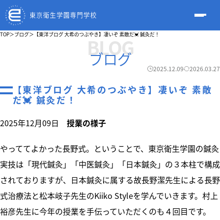
TOP
＞
ブログ
＞
【東洋ブログ 大希のつぶやき】凄いぞ 素敵だ💓 鍼灸だ！
BLOG
ブログ
2025.12.09
2026.03.27
【東洋ブログ 大希のつぶやき】凄いぞ 素敵
だ💓 鍼灸だ！
2025年12月09日
授業の様子
やっててよかった長野式。ということで、東京衛生学園の鍼灸
実技は「現代鍼灸」「中医鍼灸」「日本鍼灸」の３本柱で構成
されておりますが、日本鍼灸に属する故長野潔先生による長野
式治療法と松本岐子先生のKiiko Styleを学んでいきます。村上
裕彦先生に今年の授業を手伝っていただくのも４回目です。