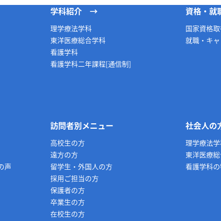
学科紹介
資格・就
理学療法学科
国家資格取
東洋医療総合学科
就職・キャ
看護学科
看護学科二年課程[通信制]
訪問者別メニュー
社会人の
高校生の方
理学療法学
遠方の方
東洋医療総
の声
留学生・外国人の方
看護学科の
採用ご担当の方
保護者の方
卒業生の方
在校生の方