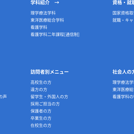
学科紹介
資格・就
理学療法学科
国家資格取
東洋医療総合学科
就職・キャ
看護学科
看護学科二年課程[通信制]
訪問者別メニュー
社会人の
高校生の方
理学療法学
遠方の方
東洋医療総
の声
留学生・外国人の方
看護学科の
採用ご担当の方
保護者の方
卒業生の方
在校生の方